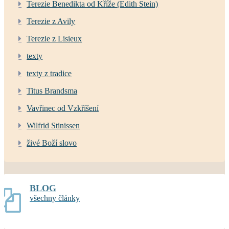
Terezie Benedikta od Kříže (Edith Stein)
Terezie z Avily
Terezie z Lisieux
texty
texty z tradice
Titus Brandsma
Vavřinec od Vzkříšení
Wilfrid Stinissen
živé Boží slovo
BLOG
všechny články