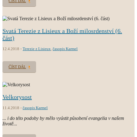
ČÍST DÁL
Svatá Terezie z Lisieux a Boží milosrdenství (6.
část)
12.4.2018
Terezie z Lisieux
,
časopis Karmel
ČÍST DÁL
Velkorysost
11.4.2018
časopis Karmel
... i do této podoby by mělo vyústit působení evangelia v našem
životě...