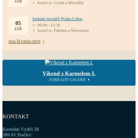
ZÁŘ
kostel sv. Cyrila a Metoděje
Setkání terciářů Praha-Liboc
05
09:00 - 13:30
ZÁŘ
kostel sv. Fabiána a Šebestiána
DALŠÍ UDÁLOSTI
Víkend s Karmelem I.
ZOBRAZIT GALERII
KONTAKT
Kostelní Vydří 58
380 01 Dačice