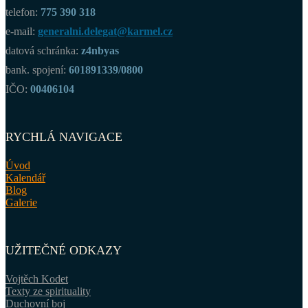
telefon:
775 390 318
e-mail:
generalni.delegat@karmel.cz
datová schránka:
z4nbyas
bank. spojení:
601891339/0800
IČO:
00406104
RYCHLÁ NAVIGACE
Úvod
Kalendář
Blog
Galerie
UŽITEČNÉ ODKAZY
Vojtěch Kodet
Texty ze spirituality
Duchovní boj