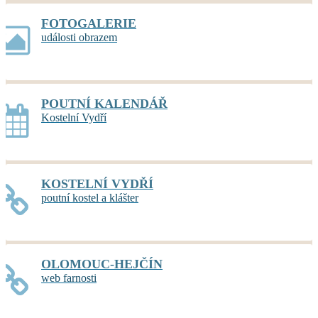
FOTOGALERIE
události obrazem
POUTNÍ KALENDÁŘ
Kostelní Vydří
KOSTELNÍ VYDŘÍ
poutní kostel a klášter
OLOMOUC-HEJČÍN
web farnosti