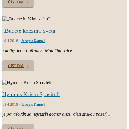
ČÍST DÁL
„Budete kněžími světa“
19.4.2018
časopis Karmel
z knihy Jean Lafrance: Modlitba srdce
ČÍST DÁL
Hymnus Kristu Spasiteli
18.4.2018
časopis Karmel
je považován za nejstarší dochovanou křesťanskou báseň...