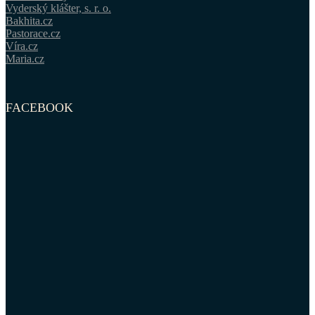
Vyderský klášter, s. r. o.
Bakhita.cz
Pastorace.cz
Víra.cz
Maria.cz
FACEBOOK