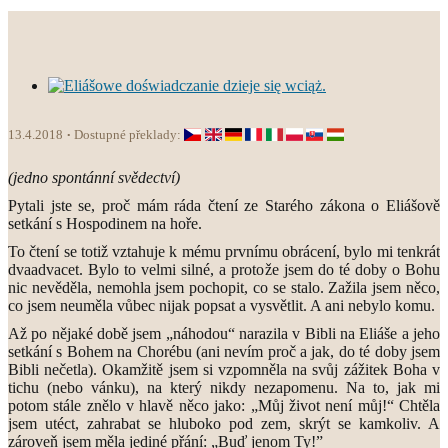
13.4.2018
Dostupné překlady:
(jedno spontánní svědectví)
Pytali jste se, proč mám ráda čtení ze Starého zákona o Eliášově
setkání s Hospodinem na hoře.
To čtení se totiž vztahuje k mému prvnímu obrácení, bylo mi tenkrát
dvaadvacet. Bylo to velmi silné, a protože jsem do té doby o Bohu
nic nevěděla, nemohla jsem pochopit, co se stalo. Zažila jsem něco,
co jsem neuměla vůbec nijak popsat a vysvětlit. A ani nebylo komu.
Až po nějaké době jsem „náhodou“ narazila v Bibli na Eliáše a jeho
setkání s Bohem na Chorébu (ani nevím proč a jak, do té doby jsem
Bibli nečetla). Okamžitě jsem si vzpomněla na svůj zážitek Boha v
tichu (nebo vánku), na který nikdy nezapomenu. Na to, jak mi
potom stále znělo v hlavě něco jako: „Můj život není můj!“ Chtěla
jsem utéct, zahrabat se hluboko pod zem, skrýt se kamkoliv. A
zároveň jsem měla jediné přání: „Buď jenom Ty!”