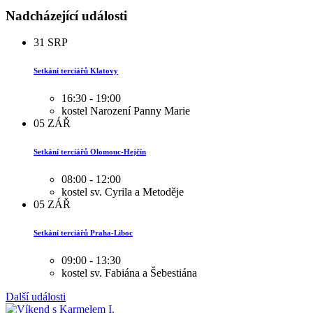
Nadcházející události
31
SRP
Setkání terciářů Klatovy
16:30 - 19:00
kostel Narození Panny Marie
05
ZÁŘ
Setkání terciářů Olomouc-Hejčín
08:00 - 12:00
kostel sv. Cyrila a Metoděje
05
ZÁŘ
Setkání terciářů Praha-Liboc
09:00 - 13:30
kostel sv. Fabiána a Šebestiána
Další události