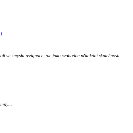
i
oli ve smyslu rezignace, ale jako svobodné přitakání skutečnosti...
emný...