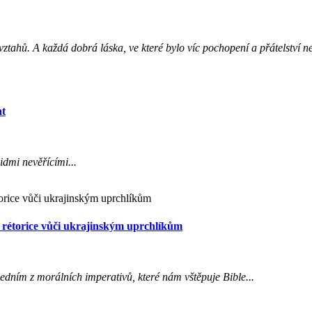
ztahů. A každá dobrá láska, ve které bylo víc pochopení a přátelství ne
at
idmi nevěřícími...
 rétorice vůči ukrajinským uprchlíkům
 jedním z morálních imperativů, které nám vštěpuje Bible...