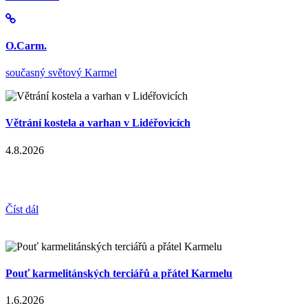
O.Carm.
současný světový Karmel
Větrání kostela a varhan v Lidéřovicích
4.8.2026
Číst dál
Pouť karmelitánských terciářů a přátel Karmelu
1.6.2026