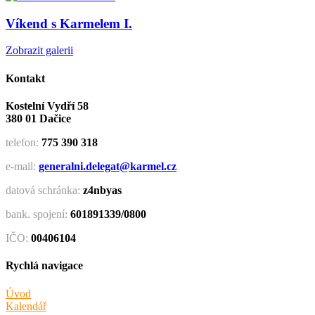
Víkend s Karmelem I.
Zobrazit galerii
Kontakt
Kostelní Vydří 58
380 01 Dačice
telefon:
775 390 318
e-mail:
generalni.delegat@karmel.cz
datová schránka:
z4nbyas
bank. spojení:
601891339/0800
IČO:
00406104
Rychlá navigace
Úvod
Kalendář