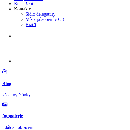
Ke stažení
Kontakty
Sídlo delegatury
Místa působení v ČR
Bratři
v neděli 16. srpna 2026 od 14:30 hodin
Větrání kostela a varhan v Lidéřovicíc
Blog
všechny články
fotogalerie
události obrazem