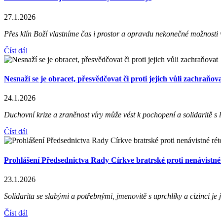
27.1.2026
Přes klín Boží vlastníme čas i prostor a opravdu nekonečné možnosti v
Číst dál
Nesnaží se je obracet, přesvědčovat či proti jejich vůli zachraňov
24.1.2026
Duchovní krize a zraněnost víry může vést k pochopení a solidaritě s l
Číst dál
Prohlášení Předsednictva Rady Církve bratrské proti nenávistné
23.1.2026
Solidarita se slabými a potřebnými, jmenovitě s uprchlíky a cizinci je
Číst dál