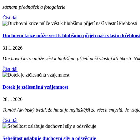
záznam přednášek a fotogalerie
Číst dál
Duchovní krize může vést k hlubšímu přijetí naší vlastní křehkost
31.1.2026
Duchovní krize může vést k hlubšímu přijetí naší vlastní křehkosti. Nik
Číst dál
Dotek je ztělesněná vzájemnost
28.1.2026
Tomáš Akvinský tvrdil, že hmat je nejlidštější ze všech smyslů. Je vzáj
Číst dál
Sebelítost oslabuje duchovní síly a odsvěcuje