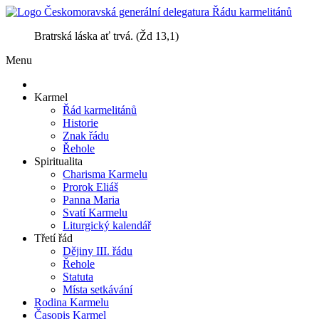
Bratrská láska ať trvá. (Žd 13,1)
Menu
Karmel
Řád karmelitánů
Historie
Znak řádu
Řehole
Spiritualita
Charisma Karmelu
Prorok Eliáš
Panna Maria
Svatí Karmelu
Liturgický kalendář
Třetí řád
Dějiny III. řádu
Řehole
Statuta
Místa setkávání
Rodina Karmelu
Časopis Karmel