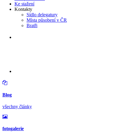
Ke stažení
Kontakty
Sídlo delegatury
Místa působení v ČR
Bratři
v neděli 16. srpna 2026 od 14:30 hodin
Větrání kostela a varhan v
Lidéřovicích
Blog
všechny články
fotogalerie