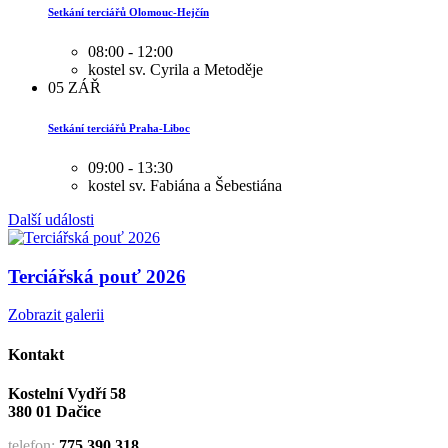
Setkání terciářů Olomouc-Hejčín
08:00 - 12:00
kostel sv. Cyrila a Metoděje
05
ZÁŘ
Setkání terciářů Praha-Liboc
09:00 - 13:30
kostel sv. Fabiána a Šebestiána
Další události
Terciářská pouť 2026
Zobrazit galerii
Kontakt
Kostelní Vydří 58
380 01 Dačice
telefon:
775 390 318