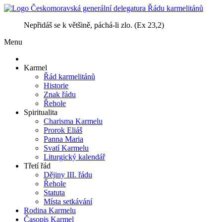
Nepřidáš se k většině, páchá-li zlo. (Ex 23,2)
Menu
Karmel
Řád karmelitánů
Historie
Znak řádu
Řehole
Spiritualita
Charisma Karmelu
Prorok Eliáš
Panna Maria
Svatí Karmelu
Liturgický kalendář
Třetí řád
Dějiny III. řádu
Řehole
Statuta
Místa setkávání
Rodina Karmelu
Časopis Karmel