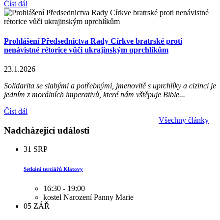
Číst dál
Prohlášení Předsednictva Rady Církve bratrské proti
nenávistné rétorice vůči ukrajinským uprchlíkům
23.1.2026
Solidarita se slabými a potřebnými, jmenovitě s uprchlíky a cizinci je
jedním z morálních imperativů, které nám vštěpuje Bible...
Číst dál
Všechny články
Nadcházející události
31
SRP
Setkání terciářů Klatovy
16:30 - 19:00
kostel Narození Panny Marie
05
ZÁŘ