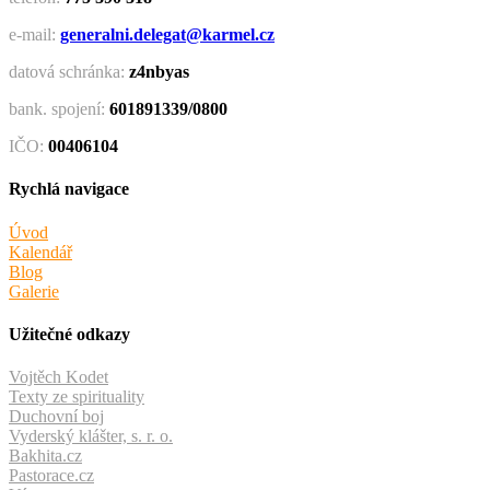
e-mail:
generalni.delegat@karmel.cz
datová schránka:
z4nbyas
bank. spojení:
601891339/0800
IČO:
00406104
Rychlá navigace
Úvod
Kalendář
Blog
Galerie
Užitečné odkazy
Vojtěch Kodet
Texty ze spirituality
Duchovní boj
Vyderský klášter, s. r. o.
Bakhita.cz
Pastorace.cz