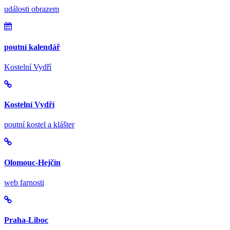
události obrazem
poutní kalendář
Kostelní Vydří
Kostelní Vydří
poutní kostel a klášter
Olomouc-Hejčín
web farnosti
Praha-Liboc